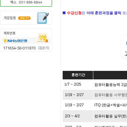
■
수강신청
은
아래 훈련과정을 클릭
또
훈련기간
/7 ~ 2/25
1
컴퓨터활용능력 2급 
1
/19 ~ 2/27
컴퓨터활용 사무행정
1/19 ~ 2/27
ITQ (한글+엑셀+
2/3 ~ 4/2
컴퓨터활용 실무(한글