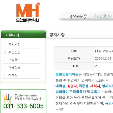
공지사항
커뮤니티
공지사항
제목
[ 1월~2월 
수강상담
작성일자
2025-12-03
수강후기
조회수
290
채용정보
모현컴퓨터학원
은 직업능력개발 훈련기
자료실
훈련 후 취업까지 연계하고 있습니다
대학생
,
실업자
,
취준생
,
재직자
,
영세자
실업급여 구직활동 대체 교육
도 가능합
취업률 또한 높아 훈련생들에게 국비 
현재 5년 연속 우대지원학원이며,
용인
니다!